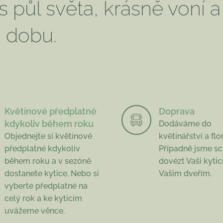
s půl světa, krásně voní a
u dobu.
Květinové předplatné
Doprava
kdykoliv během roku
Dodáváme do
Objednejte si květinové
květinářství a flo
předplatné kdykoliv
Případně jsme s
během roku a v sezóně
dovézt Vaši kytic
dostanete kytice. Nebo si
Vašim dveřím.
vyberte předplatné na
celý rok a ke kyticím
uvážeme věnce.