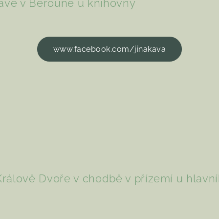
kávě v Berouně u knihovny
www.facebook.com/jinakava
 Králově Dvoře v chodbě v přízemí u hlavn