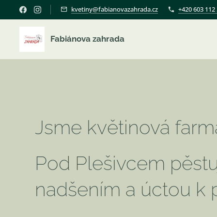
kvetiny@fabianovazahrada.cz
+420 603 112
Fabiánova zahrada
Jsme květinová farma
Pod Plešivcem pěstuj
nadšením a úctou k p