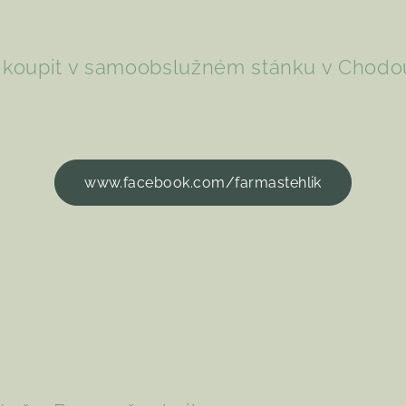
e koupit v samoobslužném stánku v Chodo
www.facebook.com/farmastehlik