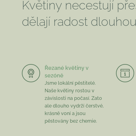
Květiny necestují pře
dělají radost dlouho
Řezané květiny v
sezóně
Jsme lokální pěstitelé.
Naše květiny rostou v
závislosti na počasí. Zato
ale dlouho vydrží čerstvé,
krásně voní a jsou
pěstovány bez chemie.