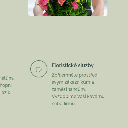
Floristické služby
Zpříjemněte prostředí
ristům.
svým zákazníkům a
chopni
zaměstnancům.
i až k
Vyzdobíme Vaši kavárnu
nebo firmu.